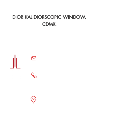
CDMX
DIOR KALIDIORSCOPIC WINDOW.
CDMX.
contact@icem-sa.com
55.62.68.62.25
55.62.68.62.27
OFICINAS
Sierra Mojada 401 piso 1,
Col. Lomas de Chapultepec,
alcaldía Miguel Hidalgo,
C.P. 11000. CDMX.
FACTORY
· Calle Aguacate S/N Col.
Centro. Xochitepec, Morelos.