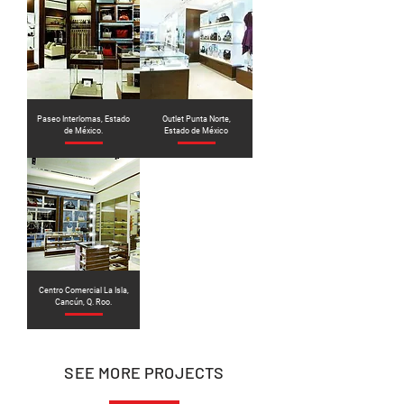
Paseo Interlomas, Estado
Outlet Punta Norte,
de México.
Estado de México
Centro Comercial La Isla,
Cancún, Q. Roo.
SEE MORE PROJECTS